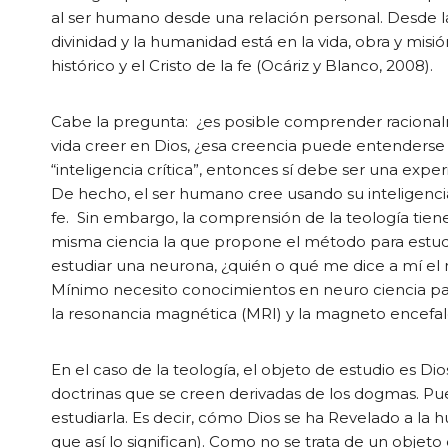
al ser humano desde una relación personal. Desde la 
divinidad y la humanidad está en la vida, obra y mis
histórico y el Cristo de la fe (Ocáriz y Blanco, 2008).
Cabe la pregunta: ¿es posible comprender racional
vida creer en Dios, ¿esa creencia puede entenderse c
“inteligencia crítica”, entonces sí debe ser una e
De hecho, el ser humano cree usando su inteligencia
fe. Sin embargo, la comprensión de la teología tiene
misma ciencia la que propone el método para estudia
estudiar una neurona, ¿quién o qué me dice a mí el
Mínimo necesito conocimientos en neuro ciencia par
la resonancia magnética (MRI) y la magneto encefa
En el caso de la teología, el objeto de estudio es Dios
doctrinas que se creen derivadas de los dogmas. Pues
estudiarla. Es decir, cómo Dios se ha Revelado a la
que así lo significan). Como no se trata de un objeto c