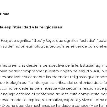
tinua
espiritualidad y la religiosidad.
εος que significa “dios” y λόγος que significa “estudio”, “palab
ún su definición etimológica, teología se entiende como el 
 las creencias desde la perspectiva de la fe. Estudiar signifi
, para poder comprender nuestro objeto de estudio. Así, lo 
analizar críticamente las creencias religiosas que tene
teología es: “la inteligencia crítica del contenido de la fe
os como verdaderas para nuestra vida según la religión que
l lenguaje católico el contenido de la fe está compuesto por
e este modo se explica, sistematiza, expresa y vive el tema c
e Dios ha querido mostrarse, se ha dado a conocer y se ha 