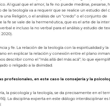
ico. Al igual que el amor, la fe no puede medirse, pesarse, 
e la teología va a requerir que se realice un estudio del 
 una Religión, o el análisis de un “credo” o el conjunto de
e la fe se vale de la hermenéutica, que es el arte de la inte
erbal e incluso la no verbal para el análisis y estudio de te
 2020).
y fe. La relación de la teología con la espiritualidad y la 
ano en explicar la relación y conexión entre el plano inma
 describir como el “más allá del más acá”; lo que ejemplif
ado o religado a la divinidad.
s profesionales, en este caso la consejería y la psicolog
 la psicología y la teología, se da precisamente en el ter
016). La disciplina experta en este diálogo interdisciplinar es 
: