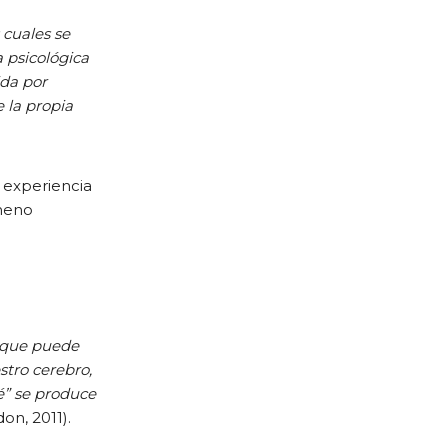
 cuales se
a psicológica
ida por
 la propia
la experiencia
ómeno
Lo que puede
tro cerebro,
é”
se produce
don, 2011).