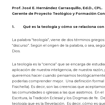
Prof. José E. Hernández Carrasquillo, Ed.D., CPL.
Gerente de Proyecto Teológico y Formación Con
1. Qué es la teología y cómo se relaciona con la 
La palabra “teología”, viene de dos términos griegos: θ
“discurso”. Según el origen de la palabra, o sea, seg
Dios.
La teología es la “ciencia” que se encarga de estudiar
aplicación de nuestra inteligencia, de nuestra razón
queremos hacer cuando pensamos teológicamente es 
poderlas comprender mejor. Una definición formal de 
Fisichella). Es decir, son las creencias que aceptam
las comunidades o iglesias a las que asistimos. En e
Escritura, la Tradición Eclesial y los Dogmas de fe. D
teología que es la Revelación. Es decir, cómo es qu