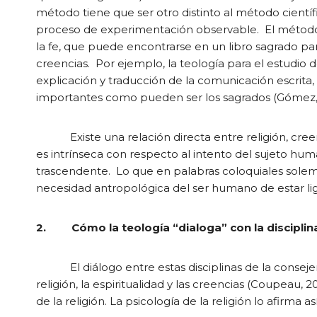
método tiene que ser otro distinto al método científ
proceso de experimentación observable. El método d
la fe, que puede encontrarse en un libro sagrado para
creencias. Por ejemplo, la teología para el estudio d
explicación y traducción de la comunicación escrita, v
importantes como pueden ser los sagrados (Gómez,
Existe una relación directa entre religión, creencia 
es intrínseca con respecto al intento del sujeto hum
trascendente. Lo que en palabras coloquiales solemos
necesidad antropológica del ser humano de estar lig
2.
Cómo la teología “dialoga” con la disciplina
El diálogo entre estas disciplinas de la consejería,
religión, la espiritualidad y las creencias (Coupeau, 2
de la religión. La psicología de la religión lo afirma así