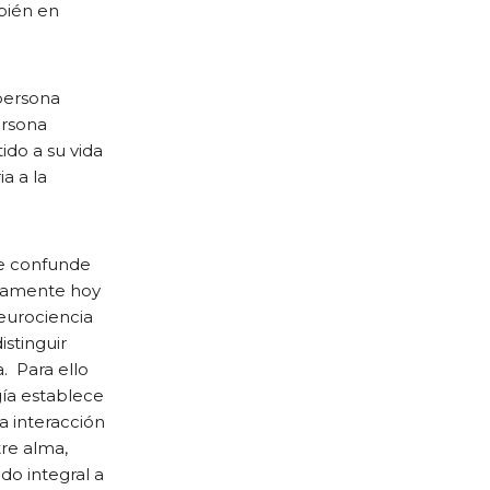
mbién en
 persona
ersona
ido a su vida
a a la
se confunde
isamente hoy
neurociencia
istinguir
a. Para ello
gía establece
na interacción
tre alma,
do integral a