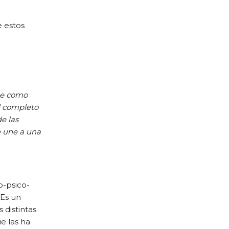
e estos
que como
el completo
e las
e une a una
o-psico-
 Es un
 distintas
e las ha