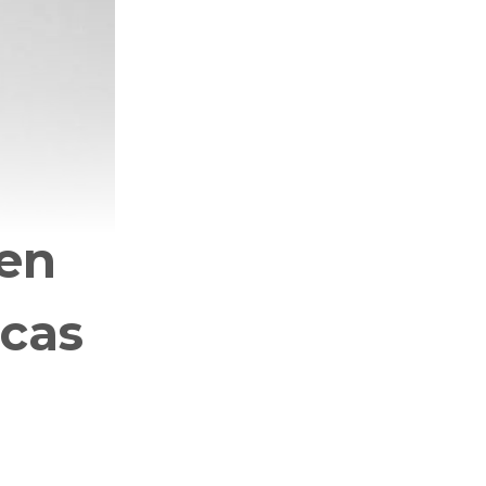
 en
icas