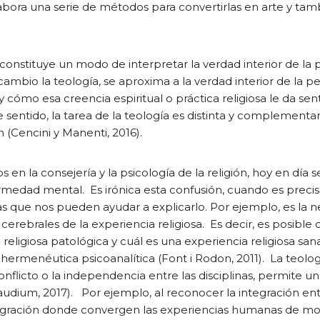
y elabora una serie de métodos para convertirlas en arte y ta
, constituye un modo de interpretar la verdad interior de la
ambio la teología, se aproxima a la verdad interior de la p
mo esa creencia espiritual o práctica religiosa le da sent
 sentido, la tarea de la teología es distinta y complementari
ón (Cencini y Manenti, 2016).
n la consejería y la psicología de la religión, hoy en día 
fermedad mental. Es irónica esta confusión, cuando es prec
as que nos pueden ayudar a explicarlo. Por ejemplo, es la 
rebrales de la experiencia religiosa. Es decir, es posible d
 religiosa patológica y cuál es una experiencia religiosa san
a hermenéutica psicoanalítica (Font i Rodon, 2011). La teolo
onflicto o la independencia entre las disciplinas, permite u
audium, 2017). Por ejemplo, al reconocer la integración en
ntegración donde convergen las experiencias humanas de mo