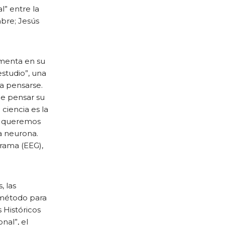
l” entre la
mbre; Jesús
imenta en su
estudio”, una
a pensarse.
de pensar su
ciencia es la
ía queremos
a neurona.
rama (EEG),
, las
l método para
 Históricos
nal”, el