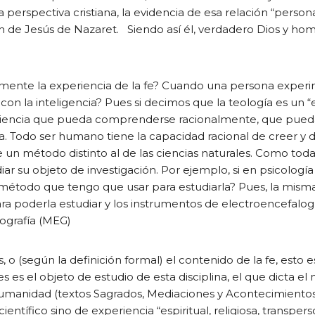
perspectiva cristiana, la evidencia de esa relación “persona
ión de Jesús de Nazaret. Siendo así él, verdadero Dios y ho
mente la experiencia de la fe? Cuando una persona exper
on la inteligencia? Pues si decimos que la teología es un “
xperiencia que pueda comprenderse racionalmente, que pued
. Todo ser humano tiene la capacidad racional de creer y 
 un método distinto al de las ciencias naturales. Como toda 
r su objeto de investigación. Por ejemplo, si en psicolog
 método que tengo que usar para estudiarla? Pues, la mism
a poderla estudiar y los instrumentos de electroencefalog
lografía (MEG)
, o (según la definición formal) el contenido de la fe, esto es
 es el objeto de estudio de esta disciplina, el que dicta e
 humanidad (textos Sagrados, Mediaciones y Acontecimientos
ientífico sino de experiencia “espiritual, religiosa, transperso