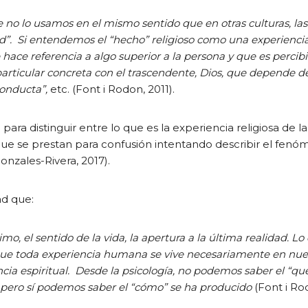
e no lo usamos en el mismo sentido que en otras culturas, las
dad”. Si entendemos el “hecho” religioso como una experienci
hace referencia a algo superior a la persona y que es percib
rticular concreta con el trascendente, Dios, que depende de
conducta”,
etc. (Font i Rodon, 2011).
ee para distinguir entre lo que es la experiencia religiosa de 
 que se prestan para confusión intentando describir el fen
Gonzales-Rivera, 2017).
dad que:
ntimo, el sentido de la vida, la apertura a la última realidad. 
que toda experiencia humana se vive necesariamente en nues
ncia espiritual. Desde la psicología, no podemos saber
el “qu
 pero sí podemos saber el “cómo” se ha producido
(Font i Ro