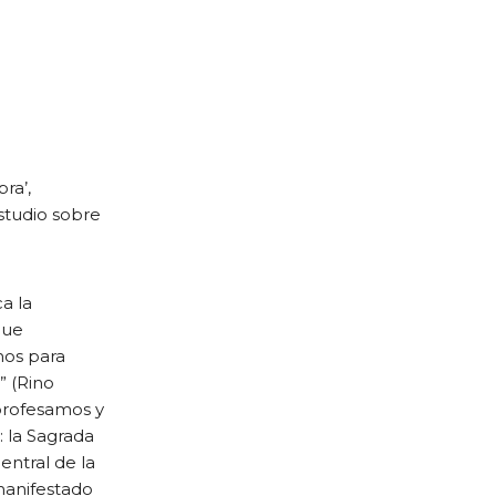
ra’,
estudio sobre
ca la
que
mos para
” (Rino
 profesamos y
: la Sagrada
entral de la
manifestado