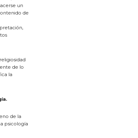
hacerse un
contenido de
rpretación,
xtos
religiosidad
nente de lo
ica la
ía.
reno de la
la psicología