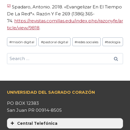
[2]
Spadaro, Antonio. 2018. «Evangelizar En El Tiempo
De La Red*». Razón Y Fe 269 (1386):365-
74.
https://revistas.comillas.edu/index.php/razonyfe/ar
ticle/view/9818
.
#
misión digital
#
pastoral digital
#
redes sociales
#
teología
UNIVERSIDAD DEL SAGRADO CORAZÓN
PO BOX 12383
San Juan PR 00914-8505
Central Telefónica