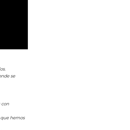
os.
donde se
s con
ir que hemos