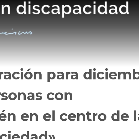
oración para diciem
rsonas con
én en el centro de l
ociedad»